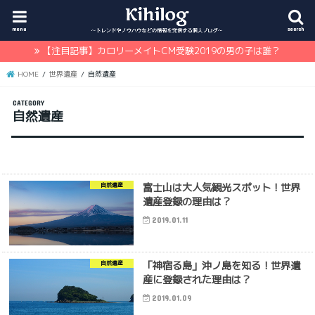
menu
search
【注目記事】カロリーメイトCM受験2019の男の子は誰？
HOME
世界遺産
自然遺産
自然遺産
富士山は大人気観光スポット！世界
自然遺産
遺産登録の理由は？
2019.01.11
「神宿る島」沖ノ島を知る！世界遺
自然遺産
産に登録された理由は？
2019.01.09