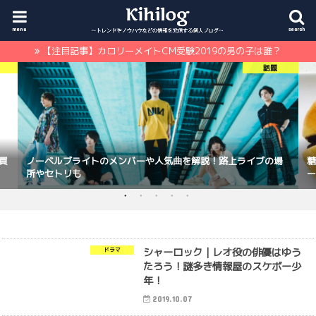
menu
search
【注目記事】カロリーメイトCM受験2019の男の子は誰？
話題
買
ノーベルブライトのメンバーや人気曲を解説！路上ライブの場
糖
所やセトリも
ー
シャーロック｜レオ役の俳優はゆう
ドラマ
たろう！謎多き情報屋のスケボー少
年！
2019.10.07