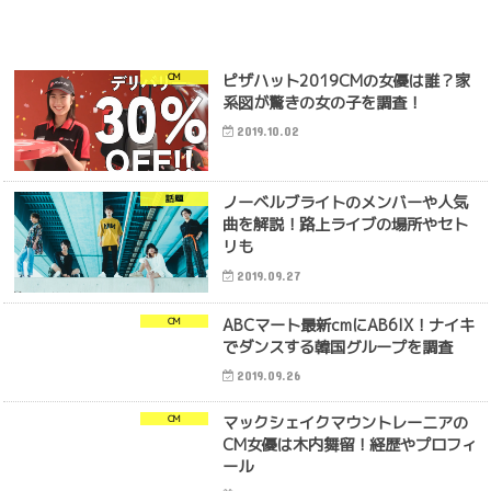
ピザハット2019CMの女優は誰？家
CM
系図が驚きの女の子を調査！
2019.10.02
ノーベルブライトのメンバーや人気
話題
曲を解説！路上ライブの場所やセト
リも
2019.09.27
ABCマート最新cmにAB6IX！ナイキ
CM
でダンスする韓国グループを調査
2019.09.26
マックシェイクマウントレーニアの
CM
CM女優は木内舞留！経歴やプロフィ
ール