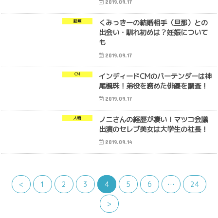
2019.09.17
くみっきーの結婚相手（旦那）との
話題
出会い・馴れ初めは？妊娠について
も
2019.09.17
インディードCMのバーテンダーは神
CM
尾楓珠！弟役を務めた俳優を調査！
2019.09.17
ノニさんの経歴が凄い！マツコ会議
人物
出演のセレブ美女は大学生の社長！
2019.09.14
<
1
2
3
4
5
6
…
24
>