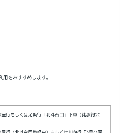
利用をおすすめします。
屋行もしくは足助行「北斗台口」下車（徒歩約20
陣屋行（北斗台団地経由）もしくは川向行「3号公園