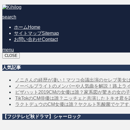
search
ホーム
Home
サイトマップ
Sitemap
お問い合わせ
Contact
menu
CLOSE
人気記事
ノニさんの経歴が凄い！マツコ会議出演のセレブ美女
ノーベルブライトのメンバーや人気曲を解説！路上ラ
ピザハット2019CMの女優は誰？家系図が驚きの女の
TikTokのCM俳優は誰？ニッチェと共演したトキオ君
ラクトデュウのCM女優は誰？ヤクルト乳酸菌でケア
【フジテレビ秋ドラマ】シャーロック