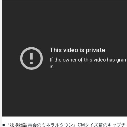
■『
牧場物語
再会のミネラルタウン』CMクイズ篇のキャプチ