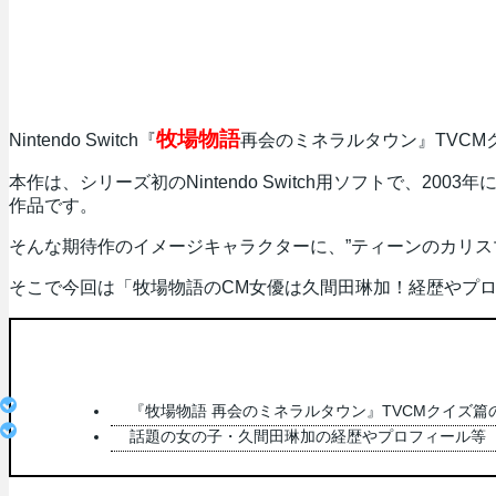
牧場物語
Nintendo Switch『
再会のミネラルタウン』TVCM
本作は、シリーズ初のNintendo Switch用ソフトで、2
作品です。
そんな期待作のイメージキャラクターに、”ティーンのカリス
そこで今回は「牧場物語のCM女優は久間田琳加！経歴やプ
『牧場物語 再会のミネラルタウン』TVCMクイズ
話題の女の子・久間田琳加の経歴やプロフィール等