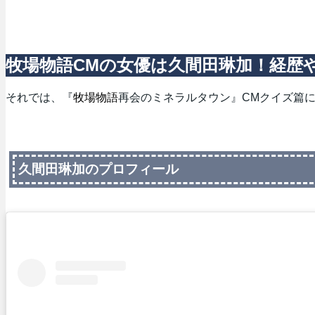
牧場物語CMの女優は久間田琳加！経歴
それでは、『
牧場物語
再会のミネラルタウン』CMクイズ篇
久間田琳加のプロフィール