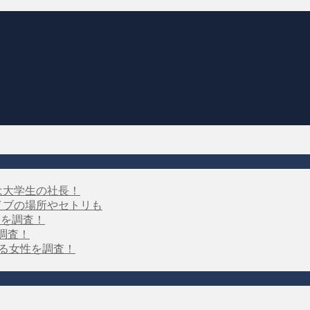
は大学生の社長！
イブの場所やセトリも
子を調査！
を調査！
する女性を調査！