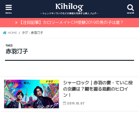
menu
search
【注目記事】カロリーメイトCM受験2019の男の子は誰？
HOME
タグ : 赤羽汀子
赤羽汀子
シャーロック｜赤羽の妻・ていこ役
ドラマ
の女優は？鍵を握る悲劇のヒロイ
ン！
2019.10.07