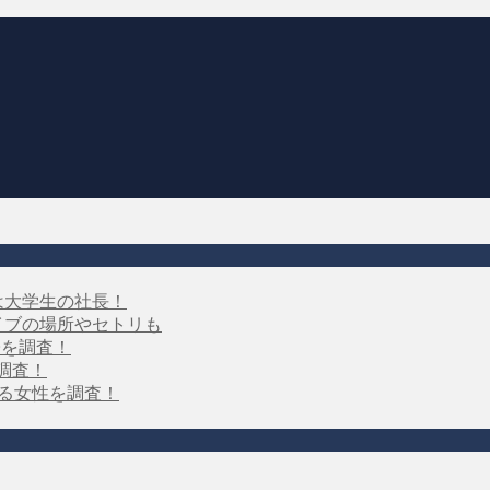
は大学生の社長！
イブの場所やセトリも
子を調査！
を調査！
する女性を調査！