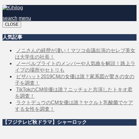
search
menu
CLOSE
人気記事
ノニさんの経歴が凄い！マツコ会議出演のセレブ美女
は大学生の社長！
ノーベルブライトのメンバーや人気曲を解説！路上ラ
イブの場所やセトリも
ピザハット2019CMの女優は誰？家系図が驚きの女の
子を調査！
TikTokのCM俳優は誰？ニッチェと共演したトキオ君
を調査！
ラクトデュウのCM女優は誰？ヤクルト乳酸菌でケア
する女性を調査！
【フジテレビ秋ドラマ】シャーロック