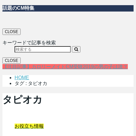
話題のCM特集
CLOSE
キーワードで記事を検索
CLOSE
【注目記事】カロリーメイトCM受験2019の男の子は誰？
HOME
タグ : タピオカ
タピオカ
お役立ち情報