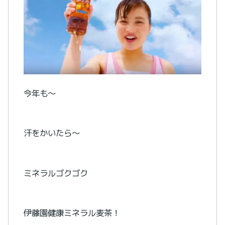
今年も～
汗をかいたら～
ミネラルゴクゴク
伊藤園健康ミネラル麦茶！