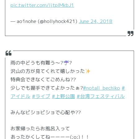
pic.twitter.com/ljtpIMkbJ1
— ao1nohe (@hollyhock421)
June 24, 2018
雨の中どうも有難う〜?
?
沢山の方が見てくれて嬉しかった
特典会できなくてごめんね??
少しでも握手できてよかったぁ?
#notall_bechiko
#
アイドル
#ライブ
#上野公園
#台湾フェスティバル
みんなビショビショで心配や??
お家帰ったらお風呂入って
あったかくしてねーーーー(;o;)！！