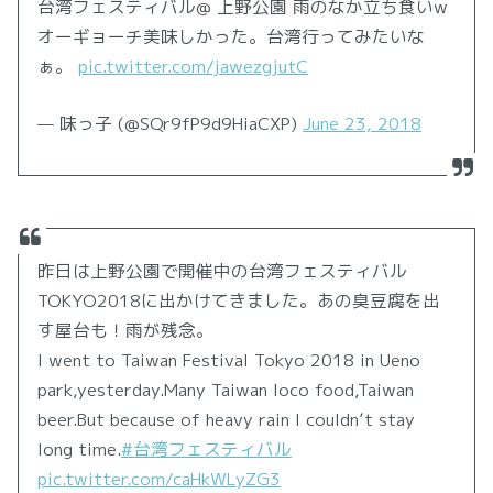
台湾フェスティバル@ 上野公園 雨のなか立ち食いw
オーギョーチ美味しかった。台湾行ってみたいな
ぁ。
pic.twitter.com/jawezgjutC
— 味っ子 (@SQr9fP9d9HiaCXP)
June 23, 2018
昨日は上野公園で開催中の台湾フェスティバル
TOKYO2018に出かけてきました。あの臭豆腐を出
す屋台も！雨が残念。
I went to Taiwan Festival Tokyo 2018 in Ueno
park,yesterday.Many Taiwan loco food,Taiwan
beer.But because of heavy rain I couldn’t stay
long time.
#台湾フェスティバル
pic.twitter.com/caHkWLyZG3