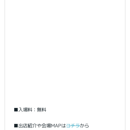
■入場料：無料
■出店紹介や会場MAPは
コチラ
から