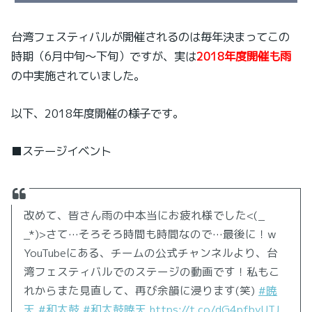
台湾フェスティバルが開催されるのは毎年決まってこの
時期（6月中旬～下旬）ですが、実は
2018年度開催も雨
の中実施されていました。
以下、2018年度開催の様子です。
■ステージイベント
改めて、皆さん雨の中本当にお疲れ様でした<(_
_*)>さて…そろそろ時間も時間なので…最後に！w
YouTubeにある、チームの公式チャンネルより、台
湾フェスティバルでのステージの動画です！私もこ
れからまた見直して、再び余韻に浸ります(笑)
#暁
天
#和太鼓
#和太鼓暁天
https://t.co/dG4pfbyUTJ