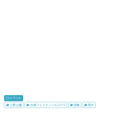
イベント
上野公園
台湾フェスティバル2019
混雑
雨天