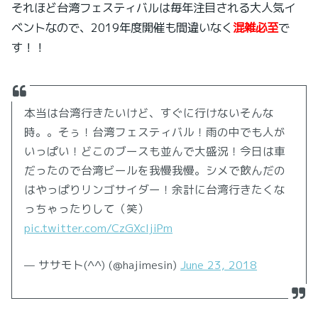
それほど台湾フェスティバルは毎年注目される大人気イ
ベントなので、2019年度開催も間違いなく
混雑必至
で
す！！
本当は台湾行きたいけど、すぐに行けないそんな
時。。そぅ！台湾フェスティバル！雨の中でも人が
いっぱい！どこのブースも並んで大盛況！今日は車
だったので台湾ビールを我慢我慢。シメで飲んだの
はやっぱりリンゴサイダー！余計に台湾行きたくな
っちゃったりして（笑）
pic.twitter.com/CzGXcljiPm
— ササモト(^^) (@hajimesin)
June 23, 2018