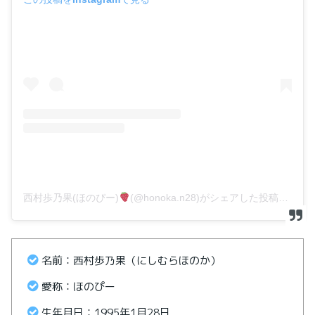
西村歩乃果(ほのぴー)
(@honoka.n28)がシェアした投稿
–
2
名前：西村歩乃果（にしむらほのか）
愛称：ほのぴー
生年月日：1995年1月28日