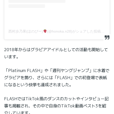
西村歩乃果(ほのぴー)
(@honoka.n28)がシェアした投稿
–
2
2018年からはグラビアアイドルとしての活動も開始して
います。
「Platinum FLASH」や「週刊ヤングジャンプ」に水着で
グラビアを飾り、さらには「FLASH」での初登場で表紙
になるという快挙も達成されました。
FLASHではTikTok風のダンスのカットやインタビュー記
事も掲載され、その中で自身のTikTok動画ベスト3を紹
介しています。