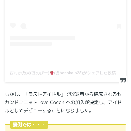
西村歩乃果(ほのぴー)
(@honoka.n28)がシェアした投稿
–
2
しかし、「ラストアイドル」で敗退者から結成されるセ
カンドユニットLove Cocchiへの加入が決定し、アイド
ルとしてデビューすることになりました。
裏側では・・・