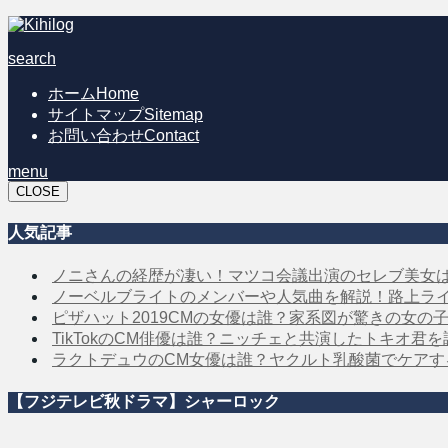
search
ホーム
Home
サイトマップ
Sitemap
お問い合わせ
Contact
menu
CLOSE
人気記事
ノニさんの経歴が凄い！マツコ会議出演のセレブ美女
ノーベルブライトのメンバーや人気曲を解説！路上ラ
ピザハット2019CMの女優は誰？家系図が驚きの女の
TikTokのCM俳優は誰？ニッチェと共演したトキオ君
ラクトデュウのCM女優は誰？ヤクルト乳酸菌でケア
【フジテレビ秋ドラマ】シャーロック