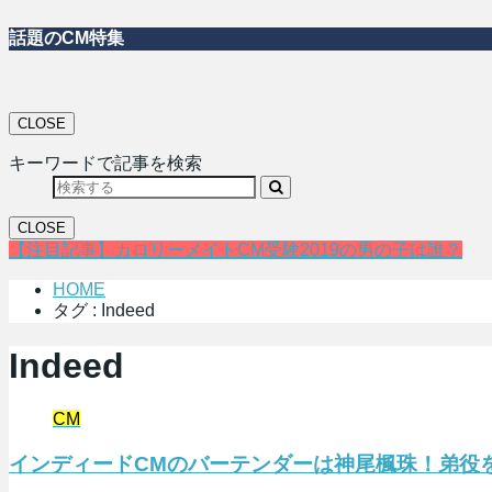
話題のCM特集
CLOSE
キーワードで記事を検索
CLOSE
【注目記事】カロリーメイトCM受験2019の男の子は誰？
HOME
タグ : Indeed
Indeed
CM
インディードCMのバーテンダーは神尾楓珠！弟役