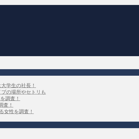
は大学生の社長！
イブの場所やセトリも
子を調査！
を調査！
する女性を調査！