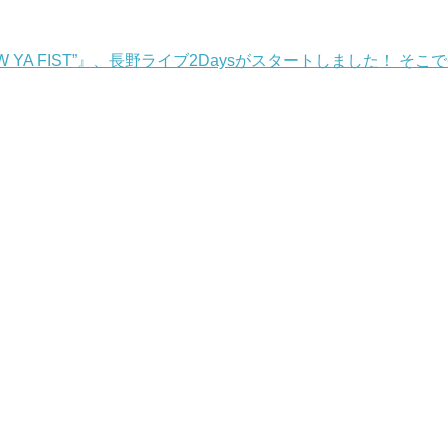
 “THROW YA FIST”』、長野ライブ2Daysがスタートしました！ 