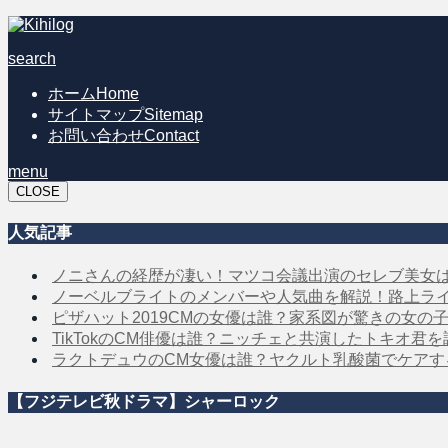
search
ホーム
Home
サイトマップ
Sitemap
お問い合わせ
Contact
menu
CLOSE
人気記事
ノニさんの経歴が凄い！マツコ会議出演のセレブ美女
ノーベルブライトのメンバーや人気曲を解説！路上ラ
ピザハット2019CMの女優は誰？家系図が驚きの女の
TikTokのCM俳優は誰？ニッチェと共演したトキオ君
ラクトデュウのCM女優は誰？ヤクルト乳酸菌でケア
【フジテレビ秋ドラマ】シャーロック