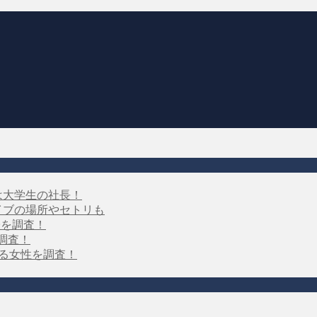
は大学生の社長！
イブの場所やセトリも
子を調査！
を調査！
する女性を調査！