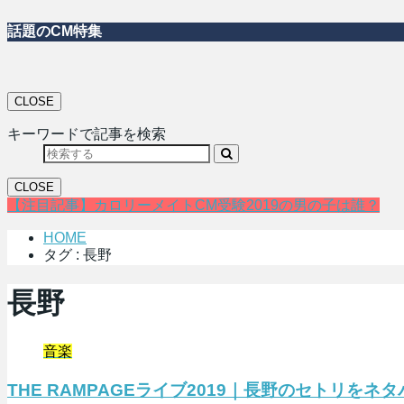
話題のCM特集
CLOSE
キーワードで記事を検索
CLOSE
【注目記事】カロリーメイトCM受験2019の男の子は誰？
HOME
タグ : 長野
長野
音楽
THE RAMPAGEライブ2019｜長野のセトリを