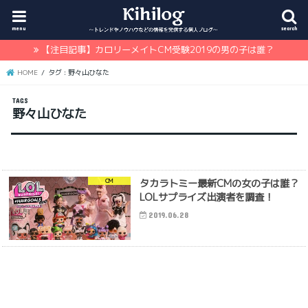
menu
search
【注目記事】カロリーメイトCM受験2019の男の子は誰？
HOME
タグ : 野々山ひなた
野々山ひなた
タカラトミー最新CMの女の子は誰？
CM
LOLサプライズ出演者を調査！
2019.06.28