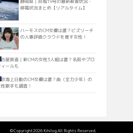
静岡県｜台風19号の最新被害状況・
停電状況まとめ【リアルタイム】
ハーモスのCM女優は誰？ビズリーチ
の人事評価クラウドを推す女性！
名古屋鉄道｜新CMの女性3人組は誰？名前やプロ
フィールも
東京海上日動のCM女優は誰？曲（全力少年）の
女性歌手も調査！
©Copyright2026
Kihilog
.All Rights Reserved.