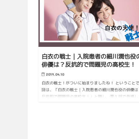
白衣の戦士｜入院患者の細川潤也役
俳優は？反抗的で問題児の高校生！
2019.04.10
白衣の戦士！がついに始まりましたね！ ということ
回は、「白衣の戦士｜入院患者の細川潤也役の俳優は
反抗的で問題児の高校生！」と題し、第１話で登場し
反抗的な入院患者役の俳優に注目して、ご紹介してい
たいと思います！ …