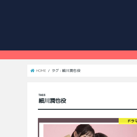
HOME
タグ : 細川潤也役
細川潤也役
ドラ