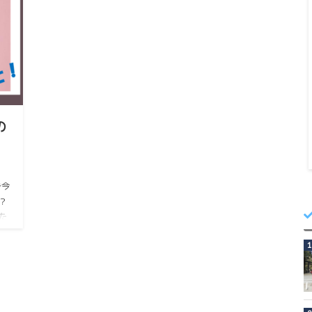
の
で今
？
た
き