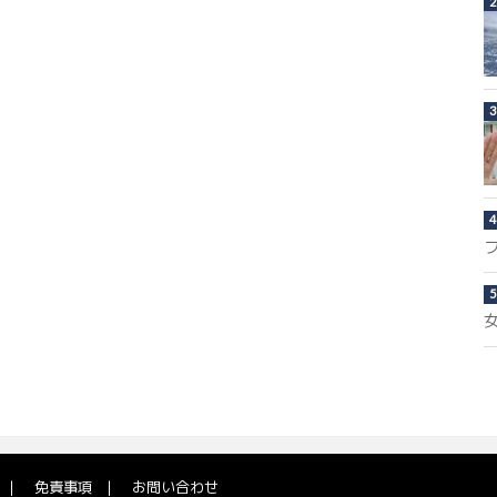
免責事項
お問い合わせ