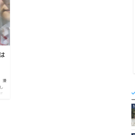
は
 漫
し
す
っ