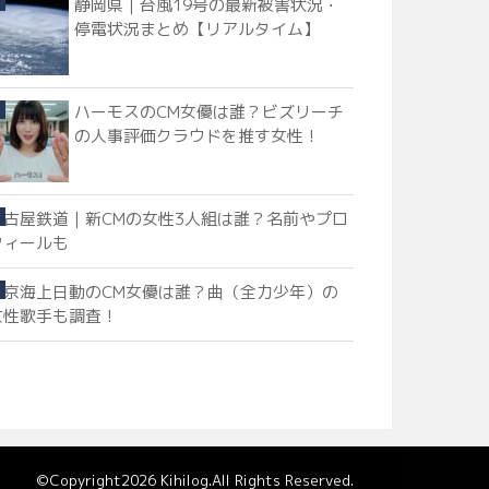
静岡県｜台風19号の最新被害状況・
停電状況まとめ【リアルタイム】
ハーモスのCM女優は誰？ビズリーチ
の人事評価クラウドを推す女性！
名古屋鉄道｜新CMの女性3人組は誰？名前やプロ
フィールも
東京海上日動のCM女優は誰？曲（全力少年）の
女性歌手も調査！
©Copyright2026
Kihilog
.All Rights Reserved.