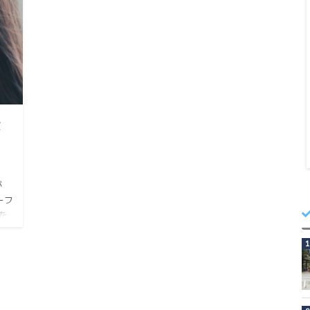
は
が
ーフ
た
ット