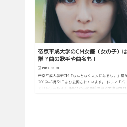
帝京平成大学のCM女優（女の子）
誰？曲の歌手や曲名も！
2019.06.01
帝京平成大学新CM「なんとなく大人になるな。」篇
2019年5月31日より公開されています。 ドラマ『パ
ェクトワールド』川奈つぐみの高校生役で大注目され
若手女優がCMに起用されたということで、早くもネ
上では話題…