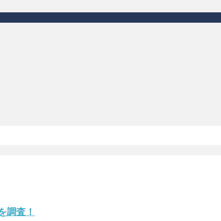
性を調査！