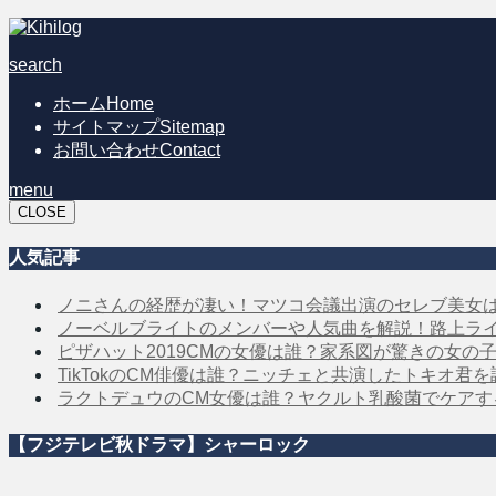
search
ホーム
Home
サイトマップ
Sitemap
お問い合わせ
Contact
menu
CLOSE
人気記事
ノニさんの経歴が凄い！マツコ会議出演のセレブ美女
ノーベルブライトのメンバーや人気曲を解説！路上ラ
ピザハット2019CMの女優は誰？家系図が驚きの女の
TikTokのCM俳優は誰？ニッチェと共演したトキオ君
ラクトデュウのCM女優は誰？ヤクルト乳酸菌でケア
【フジテレビ秋ドラマ】シャーロック