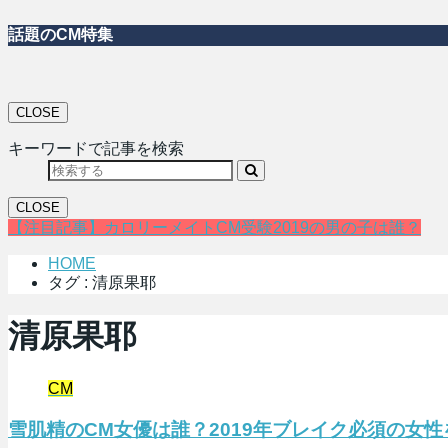
話題のCM特集
CLOSE
キーワードで記事を検索
CLOSE
【注目記事】カロリーメイトCM受験2019の男の子は誰？
HOME
タグ : 清原果耶
清原果耶
CM
雪肌精のCM女優は誰？2019年ブレイク必須の女