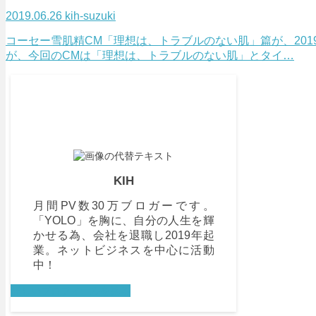
2019.06.26
kih-suzuki
コーセー雪肌精CM「理想は、トラブルのない肌」篇が、20
が、今回のCMは「理想は、トラブルのない肌」とタイ…
KIH
月間PV数30万ブロガーです。
「YOLO」を胸に、自分の人生を輝
かせる為、会社を退職し2019年起
業。ネットビジネスを中心に活動
中！
詳しいプロフィールを見る