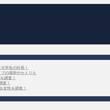
は大学生の社長！
イブの場所やセトリも
子を調査！
を調査！
する女性を調査！