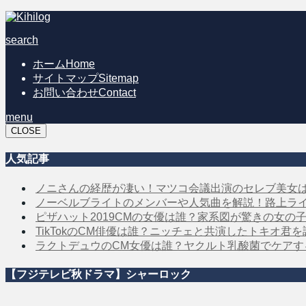
search
ホーム
Home
サイトマップ
Sitemap
お問い合わせ
Contact
menu
CLOSE
人気記事
ノニさんの経歴が凄い！マツコ会議出演のセレブ美女
ノーベルブライトのメンバーや人気曲を解説！路上ラ
ピザハット2019CMの女優は誰？家系図が驚きの女の
TikTokのCM俳優は誰？ニッチェと共演したトキオ君
ラクトデュウのCM女優は誰？ヤクルト乳酸菌でケア
【フジテレビ秋ドラマ】シャーロック