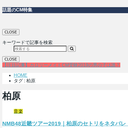
話題のCM特集
CLOSE
キーワードで記事を検索
CLOSE
【注目記事】カロリーメイトCM受験2019の男の子は誰？
HOME
タグ : 柏原
柏原
音楽
NMB48近畿ツアー2019｜柏原のセトリをネタバ