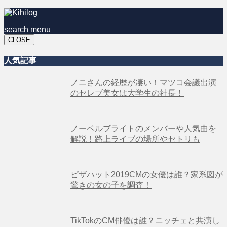
search
menu
CLOSE
人気記事
ノニさんの経歴が凄い！マツコ会議出演
のセレブ美女は大学生の社長！
ノーベルブライトのメンバーや人気曲を
解説！路上ライブの場所やセトリも
ピザハット2019CMの女優は誰？家系図が
驚きの女の子を調査！
TikTokのCM俳優は誰？ニッチェと共演し