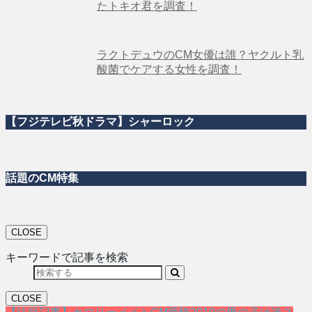
たトキオ君を調査！
ラクトデュウのCM女優は誰？ヤクルト乳
酸菌でケアする女性を調査！
【フジテレビ秋ドラマ】シャーロック
話題のCM特集
CLOSE
キーワードで記事を検索
CLOSE