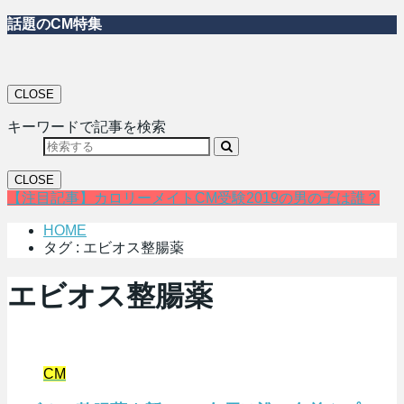
話題のCM特集
CLOSE
キーワードで記事を検索
CLOSE
【注目記事】カロリーメイトCM受験2019の男の子は誰？
HOME
タグ : エビオス整腸薬
エビオス整腸薬
CM