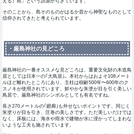
える）島」という語源からきています。
そのことから、島そのものがはるか昔から神聖なものとして
信仰されてきたと考えられています。
・厳島神社の見どころ
厳島神社の一番オススメな見どころは、重要文化財の木造鳥
居としては日本一の｢大鳥居｣。本社からはおよそ108メート
ルほど離れたところにあり、主柱は樹齢500年〜600年のク
スノキが使用されています。鮮やかな朱塗が目を引く美しい
鳥居で、厳島神社のシンボルとしても有名ですね。
長さ270メートルの｢廻廊｣も外せないポイントです。同じく
朱塗りが目を引き、圧巻の美しさです。ただ美しいだけでは
なく、床板には、海水や雨水で建物が水に浸かってしまわな
いような工夫も施されています。