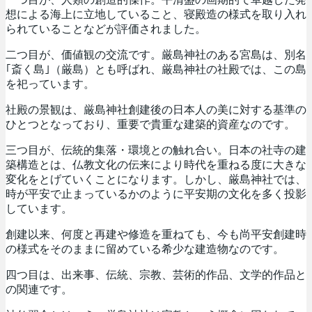
想による海上に立地していること、寝殿造の様式を取り入れ
られていることなどが評価されました。
二つ目が、価値観の交流です。厳島神社のある宮島は、別名
｢斎く島｣（厳島）とも呼ばれ、厳島神社の社殿では、この島
を祀っています。
社殿の景観は、厳島神社創建後の日本人の美に対する基準の
ひとつとなっており、重要で貴重な建築的資産なのです。
三つ目が、伝統的集落・環境との触れ合い。日本の社寺の建
築構造とは、仏教文化の伝来により時代を重ねる度に大きな
変化をとげていくことになります。しかし、厳島神社では、
時が平安で止まっているかのように平安期の文化を多く投影
しています。
創建以来、何度と再建や修造を重ねても、今も尚平安創建時
の様式をそのままに留めている希少な建造物なのです。
四つ目は、出来事、伝統、宗教、芸術的作品、文学的作品と
の関連です。