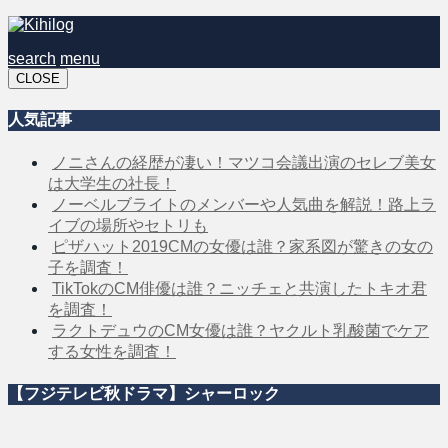
search
menu
CLOSE
人気記事
ノニさんの経歴が凄い！マツコ会議出演のセレブ美女
は大学生の社長！
ノーベルブライトのメンバーや人気曲を解説！路上ラ
イブの場所やセトリも
ピザハット2019CMの女優は誰？家系図が驚きの女の
子を調査！
TikTokのCM俳優は誰？ニッチェと共演したトキオ君
を調査！
ラクトデュウのCM女優は誰？ヤクルト乳酸菌でケア
する女性を調査！
【フジテレビ秋ドラマ】シャーロック