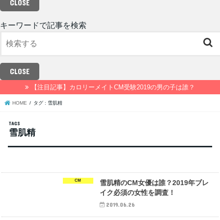
CLOSE
キーワードで記事を検索
CLOSE
【注目記事】カロリーメイトCM受験2019の男の子は誰？
HOME
タグ : 雪肌精
雪肌精
CM
雪肌精のCM女優は誰？2019年ブレ
イク必須の女性を調査！
2019.06.26