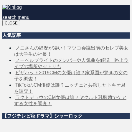
search
menu
CLOSE
人気記事
ノニさんの経歴が凄い！マツコ会議出演のセレブ美女
は大学生の社長！
ノーベルブライトのメンバーや人気曲を解説！路上ラ
イブの場所やセトリも
ピザハット2019CMの女優は誰？家系図が驚きの女の
子を調査！
TikTokのCM俳優は誰？ニッチェと共演したトキオ君
を調査！
ラクトデュウのCM女優は誰？ヤクルト乳酸菌でケア
する女性を調査！
【フジテレビ秋ドラマ】シャーロック