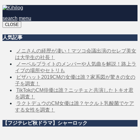
search
menu
CLOSE
人気記事
ノニさんの経歴が凄い！マツコ会議出演のセレブ美女
は大学生の社長！
ノーベルブライトのメンバーや人気曲を解説！路上ラ
イブの場所やセトリも
ピザハット2019CMの女優は誰？家系図が驚きの女の
子を調査！
TikTokのCM俳優は誰？ニッチェと共演したトキオ君
を調査！
ラクトデュウのCM女優は誰？ヤクルト乳酸菌でケア
する女性を調査！
【フジテレビ秋ドラマ】シャーロック