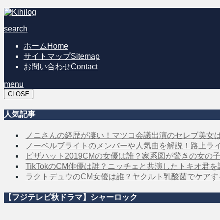
search
ホーム
Home
サイトマップ
Sitemap
お問い合わせ
Contact
menu
CLOSE
人気記事
ノニさんの経歴が凄い！マツコ会議出演のセレブ美女
ノーベルブライトのメンバーや人気曲を解説！路上ラ
ピザハット2019CMの女優は誰？家系図が驚きの女の
TikTokのCM俳優は誰？ニッチェと共演したトキオ君
ラクトデュウのCM女優は誰？ヤクルト乳酸菌でケア
【フジテレビ秋ドラマ】シャーロック