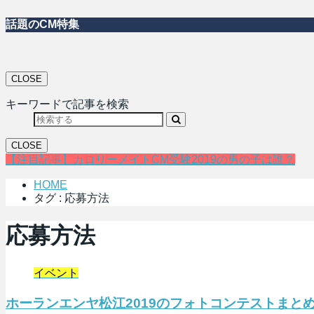
話題のCM特集
CLOSE
キーワードで記事を検索
CLOSE
【注目記事】カロリーメイトCM受験2019の男の子は誰？
HOME
タグ : 応募方法
応募方法
イベント
ホーランエンヤ松江2019のフォトコンテストまと