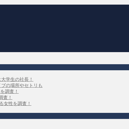
は大学生の社長！
イブの場所やセトリも
子を調査！
を調査！
する女性を調査！