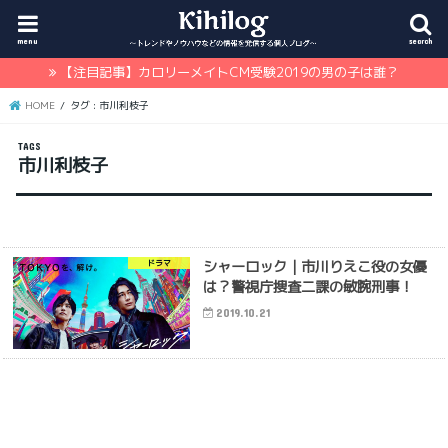
menu
search
【注目記事】カロリーメイトCM受験2019の男の子は誰？
HOME
タグ : 市川利枝子
市川利枝子
シャーロック｜市川りえこ役の女優
ドラマ
は？警視庁捜査二課の敏腕刑事！
2019.10.21