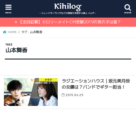
menu
search
【注目記事】カロリーメイトCM受験2019の男の子は誰？
HOME
タグ : 山本舞香
山本舞香
ラジエーションハウス｜坂元美月役
ドラマ
の女優は？バンドでギター担当！
2019.04.29