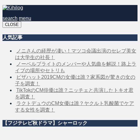
search
menu
CLOSE
人気記事
ノニさんの経歴が凄い！マツコ会議出演のセレブ美女
は大学生の社長！
ノーベルブライトのメンバーや人気曲を解説！路上ラ
イブの場所やセトリも
ピザハット2019CMの女優は誰？家系図が驚きの女の
子を調査！
TikTokのCM俳優は誰？ニッチェと共演したトキオ君
を調査！
ラクトデュウのCM女優は誰？ヤクルト乳酸菌でケア
する女性を調査！
【フジテレビ秋ドラマ】シャーロック