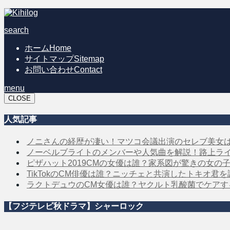
search
ホーム
Home
サイトマップ
Sitemap
お問い合わせ
Contact
menu
CLOSE
人気記事
ノニさんの経歴が凄い！マツコ会議出演のセレブ美女
ノーベルブライトのメンバーや人気曲を解説！路上ラ
ピザハット2019CMの女優は誰？家系図が驚きの女の
TikTokのCM俳優は誰？ニッチェと共演したトキオ君
ラクトデュウのCM女優は誰？ヤクルト乳酸菌でケア
【フジテレビ秋ドラマ】シャーロック