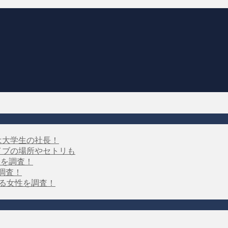
は大学生の社長！
イブの場所やセトリも
子を調査！
を調査！
する女性を調査！