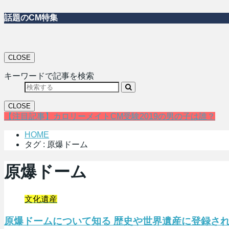
話題のCM特集
CLOSE
キーワードで記事を検索
CLOSE
【注目記事】カロリーメイトCM受験2019の男の子は誰？
HOME
タグ : 原爆ドーム
原爆ドーム
文化遺産
原爆ドームについて知る 歴史や世界遺産に登録さ