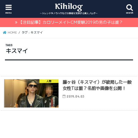
menu
search
【注目記事】カロリーメイトCM受験2019の男の子は誰？
HOME
タグ : キスマイ
キスマイ
藤ヶ谷（キスマイ）が破局した一般
人物
女性Tは誰？名前や画像を公開！
2019.04.03