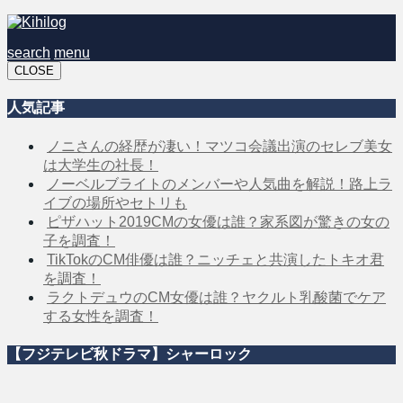
search
menu
CLOSE
人気記事
ノニさんの経歴が凄い！マツコ会議出演のセレブ美女
は大学生の社長！
ノーベルブライトのメンバーや人気曲を解説！路上ラ
イブの場所やセトリも
ピザハット2019CMの女優は誰？家系図が驚きの女の
子を調査！
TikTokのCM俳優は誰？ニッチェと共演したトキオ君
を調査！
ラクトデュウのCM女優は誰？ヤクルト乳酸菌でケア
する女性を調査！
【フジテレビ秋ドラマ】シャーロック