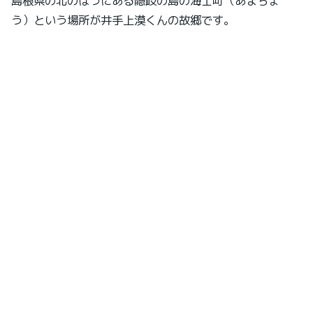
島根県の北のほうにある隠岐の島の海士町（あまちょ
う）という場所が井手上漠くんの故郷です。