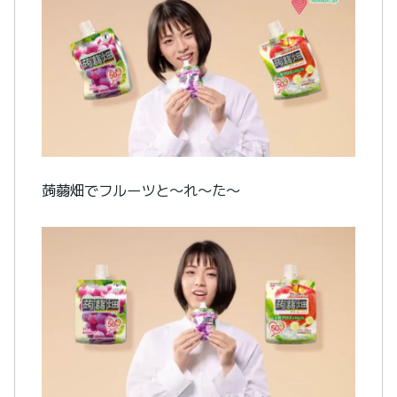
蒟蒻畑でフルーツと〜れ〜た〜