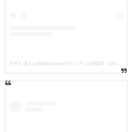
井手上 漠さん(@baaaakuuuu)がシェアした投稿
–
2019年 6月月19日午前1時44分PDT