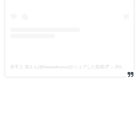
井手上 漠さん(@baaaakuuuu)がシェアした投稿
–
2019年 5月月6日午後3時26分PDT