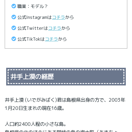
職業：モデル？
公式Instagramは
コチラ
から
公式Twitterは
コチラ
から
公式TikTokは
コチラ
から
井手上漠の経歴
井手上漠 (いでがみばく)君は島根県出身の方で、2003年
1月20日生まれの現在16歳。
人口約2400人程の小さな島。