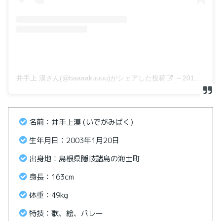
井手上 漠さん(@baaaakuuuu)がシェアした投稿
–
2019年 8月月31日午前2時56分PDT
名前：井手上漠 (いでがみばく)
生年月日：2003年1月20日
出身地：島根県隠岐諸島の海士町
身長：163cm
体重：49kg
特技：歌、絵、バレー